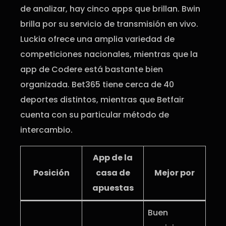
de analizar, hay cinco apps que brillan. Bwin
brilla por su servicio de transmisión en vivo.
Luckia ofrece una amplia variedad de
competiciones nacionales, mientras que la
app de Codere está bastante bien
organizada. Bet365 tiene cerca de 40
deportes distintos, mientras que Betfair
cuenta con su particular método de
intercambio.
App de la
Posición
casa de
Mejor por
apuestas
Buen