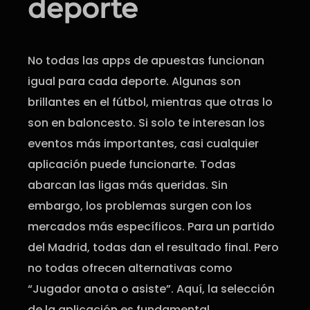
deporte
No todas las apps de apuestas funcionan
igual para cada deporte. Algunas son
brillantes en el fútbol, mientras que otras lo
son en baloncesto. Si solo te interesan los
eventos más importantes, casi cualquier
aplicación puede funcionarte. Todas
abarcan las ligas más queridas. Sin
embargo, los problemas surgen con los
mercados más específicos. Para un partido
del Madrid, todas dan el resultado final. Pero
no todas ofrecen alternativas como
“Jugador anota o asiste”. Aquí, la selección
de la aplicación es fundamental.