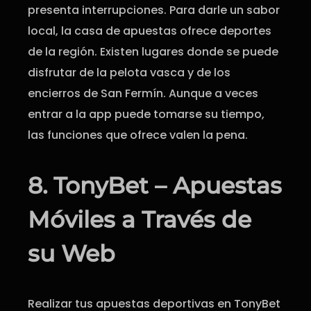
presenta interrupciones. Para darle un sabor
local, la casa de apuestas ofrece deportes
de la región. Existen lugares donde se puede
disfrutar de la pelota vasca y de los
encierros de San Fermín. Aunque a veces
entrar a la app puede tomarse su tiempo,
las funciones que ofrece valen la pena.
8. TonyBet – Apuestas
Móviles a Través de
su Web
Realizar tus apuestas deportivas en TonyBet