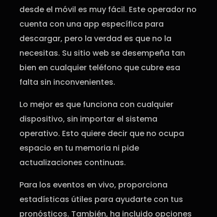
desde el móvil es muy fácil. Este operador no
cuenta con una app específica para
descargar, pero la verdad es que no la
necesitas. Su sitio web se desempeña tan
bien en cualquier teléfono que cubre esa
falta sin inconvenientes.
Lo mejor es que funciona con cualquier
dispositivo, sin importar el sistema
operativo. Esto quiere decir que no ocupa
espacio en tu memoria ni pide
actualizaciones continuas.
Para los eventos en vivo, proporciona
estadísticas útiles para ayudarte con tus
pronósticos. También, ha incluido opciones