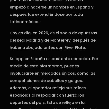
empezó a hacerse un nombre en España y
después fue extendiéndose por toda
Latinoamérica.
Hoy en día, en 2026, es el socio de apuestas
del Real Madrid y de Monterrey, después de
haber trabajado antes con River Plate.
Su app en España es bastante conocida. Por
medio de esta plataforma, puedes
involucrarte en mercados únicos, como las
competiciones de caballos y galgos.
Además, el operador refleja sus raíces
españolas al respaldar con fuerza los
deportes del país. Esto se refleja en la