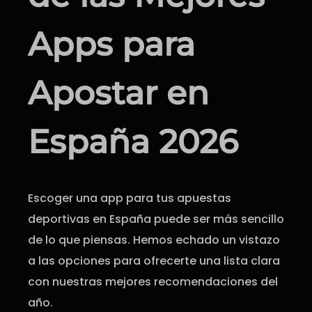
Apps para
Apostar en
España 2026
Escoger una app para tus apuestas
deportivas en España puede ser más sencillo
de lo que piensas. Hemos echado un vistazo
a las opciones para ofrecerte una lista clara
con nuestras mejores recomendaciones del
año.