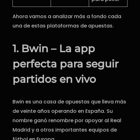
Ahora vamos a analizar más a fondo cada
una de estas plataformas de apuestas.
1. Bwin – La app
perfecta para seguir
partidos en vivo
Bwin es una casa de apuestas que lleva más
de veinte años operando en España. Su
nombre ganó renombre por apoyar al Real
Madrid y a otros importantes equipos de
fútbol en Europa.