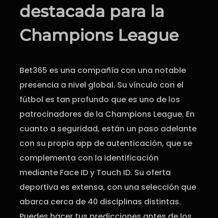
destacada para la
Champions League
Bet365 es una compañía con una notable
presencia a nivel global. Su vínculo con el
fútbol es tan profundo que es uno de los
patrocinadores de la Champions League. En
cuanto a seguridad, están un paso adelante
con su propia app de autenticación, que se
complementa con la identificación
mediante Face ID y Touch ID. Su oferta
deportiva es extensa, con una selección que
abarca cerca de 40 disciplinas distintas.
Puedes hacer tus predicciones antes de los