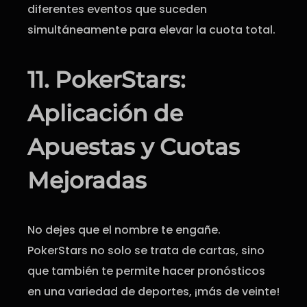
diferentes eventos que suceden
simultáneamente para elevar la cuota total.
11. PokerStars:
Aplicación de
Apuestas y Cuotas
Mejoradas
No dejes que el nombre te engañe.
PokerStars no solo se trata de cartas, sino
que también te permite hacer pronósticos
en una variedad de deportes, ¡más de veinte!