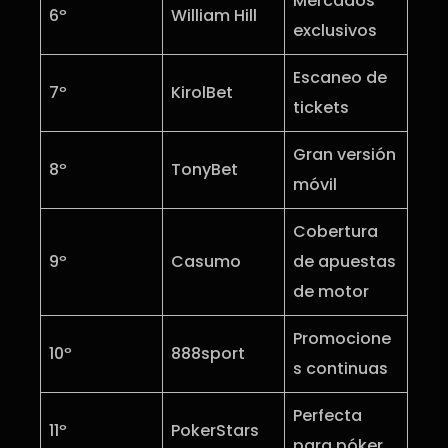
Mercados
6º
William Hill
exclusivos
Escaneo de
7º
KirolBet
tickets
Gran versión
8º
TonyBet
móvil
Cobertura
9º
Casumo
de apuestas
de motor
Promocione
10º
888sport
s continuas
Perfecta
11º
PokerStars
para póker