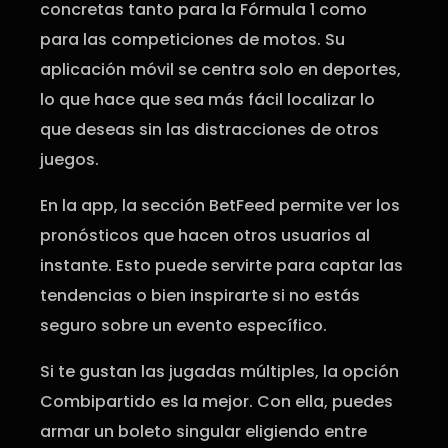
concretas tanto para la Fórmula 1 como
para las competiciones de motos. Su
aplicación móvil se centra solo en deportes,
lo que hace que sea más fácil localizar lo
que deseas sin las distracciones de otros
juegos.
En la app, la sección BetFeed permite ver los
pronósticos que hacen otros usuarios al
instante. Esto puede servirte para captar las
tendencias o bien inspirarte si no estás
seguro sobre un evento específico.
Si te gustan las jugadas múltiples, la opción
Combipartido es la mejor. Con ella, puedes
armar un boleto singular eligiendo entre