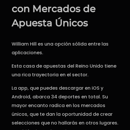
con Mercados de
Apuesta Únicos
William Hill es una opción sólida entre las
aplicaciones.
Esta casa de apuestas del Reino Unido tiene
una rica trayectoria en el sector.
La app, que puedes descargar en iOS y
Android, abarca 34 deportes en total. Su
mayor encanto radica en los mercados
únicos, que te dan la oportunidad de crear
selecciones que no hallarás en otros lugares.