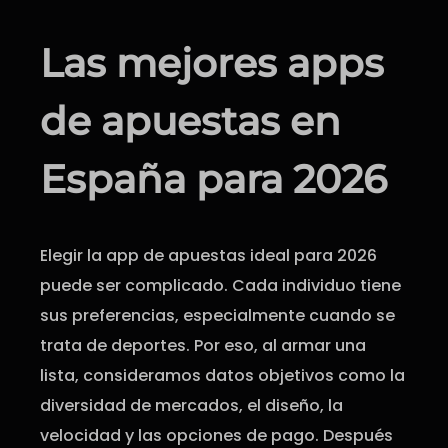
Las mejores apps
de apuestas en
España para 2026
Elegir la app de apuestas ideal para 2026
puede ser complicado. Cada individuo tiene
sus preferencias, especialmente cuando se
trata de deportes. Por eso, al armar una
lista, consideramos datos objetivos como la
diversidad de mercados, el diseño, la
velocidad y las opciones de pago. Después