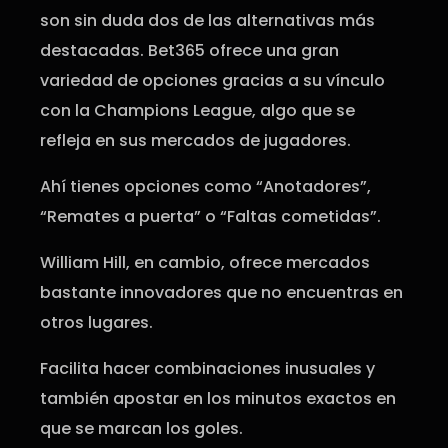
son sin duda dos de las alternativas más
destacadas. Bet365 ofrece una gran
variedad de opciones gracias a su vínculo
con la Champions League, algo que se
refleja en sus mercados de jugadores.
Ahí tienes opciones como “Anotadores”,
“Remates a puerta” o “Faltas cometidas”.
William Hill, en cambio, ofrece mercados
bastante innovadores que no encuentras en
otros lugares.
Facilita hacer combinaciones inusuales y
también apostar en los minutos exactos en
que se marcan los goles.