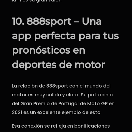
10. 888sport – Una
app perfecta para tus
pronósticos en
deportes de motor
La relación de 888sport con el mundo del
motor es muy sólida y clara. Su patrocinio
del Gran Premio de Portugal de Moto GP en
2021 es un excelente ejemplo de esto.
Esa conexión se refleja en bonificaciones